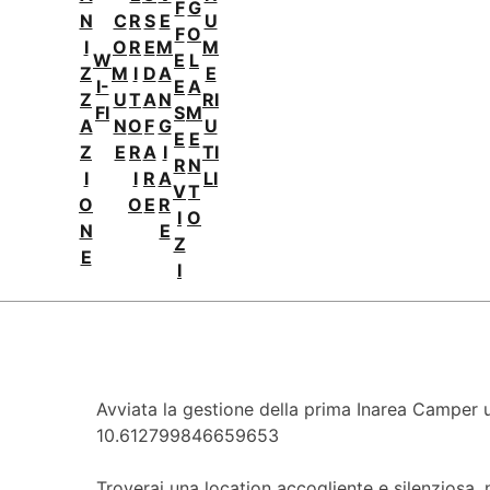
F
G
N
C
R
S
E
U
F
O
I
O
R
E
M
M
W
E
L
Z
M
I
D
A
E
I-
E
A
Z
U
T
A
N
RI
FI
S
M
A
N
O
F
G
U
E
E
Z
E
R
A
I
TI
R
N
I
I
R
A
LI
V
T
O
O
E
R
I
O
N
E
Z
E
I
Avviata la gestione della prima Inarea Camper 
10.612799846659653
Troverai una location accogliente e silenziosa,