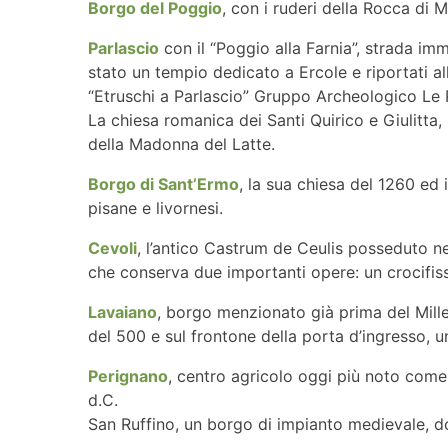
Borgo del Poggio
, con i ruderi della Rocca d
Parlascio
con il “Poggio alla Farnia”, strada im
stato un tempio dedicato a Ercole e riportati al
“Etruschi a Parlascio” Gruppo Archeologico Le R
La chiesa romanica dei Santi Quirico e Giulitta
della Madonna del Latte.
Borgo di Sant’Ermo
, la sua chiesa del 1260 ed 
pisane e livornesi.
Cevoli
, l’antico Castrum de Ceulis posseduto ne
che conserva due importanti opere: un crocifis
Lavaiano
, borgo menzionato già prima del Mille,
del 500 e sul frontone della porta d’ingresso, 
Perignano
, centro agricolo oggi più noto come c
d.C.
San Ruffino, un borgo di impianto medievale, do