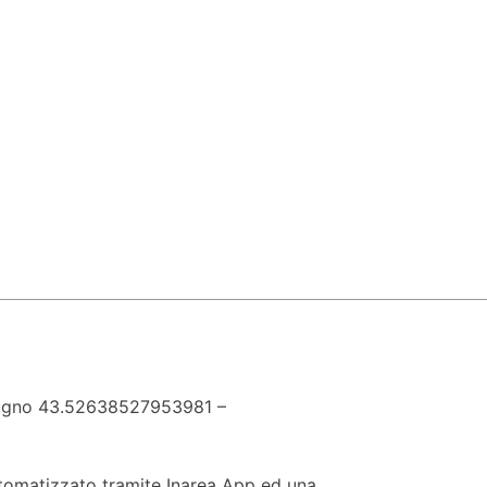
 Giugno 43.52638527953981 –
automatizzato tramite Inarea App ed una