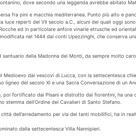
i Montanino, dove secondo una leggenda avrebbe abitato Mat
mersa fra pini e macchia mediterranea. Punto più alto e pano
la luce reperti del VII secolo a.C., alcuni dei quali oggi so
ocche ed in particolare anfore vinarie etrusche ed oriental
, modificata nel 1444 dai conti Upezzinghi, che conserva un
il santuario della Madonna dei Monti, da sempre molto caro a
l Medioevo dai vescovi di Lucca, con la settecentesca chiesa
so ligneo del secolo XI e una Sacra Conversazione di un An
 poi fortificato dai Pisani e distrutto dai fiorentini, ha un
uno stemma dell’Ordine dei Cavalieri di Santo Stefano.
ittà dell’arredamento per via dei tanti mobilifici, ha in rea
minato dalla settecentesca Villa Nannipieri.