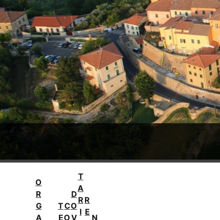
T
O
A
R
D
R
R
G
T
C
O
I
E
A
E
O
V
N